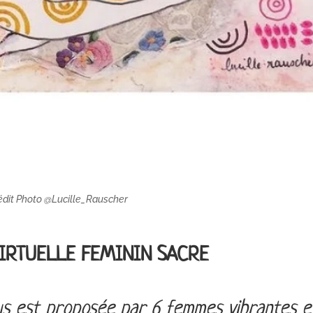
édit Photo @Lucille_Rauscher
VIRTUELLE FEMININ SACRE
ous est proposée par 6 femmes vibrantes e