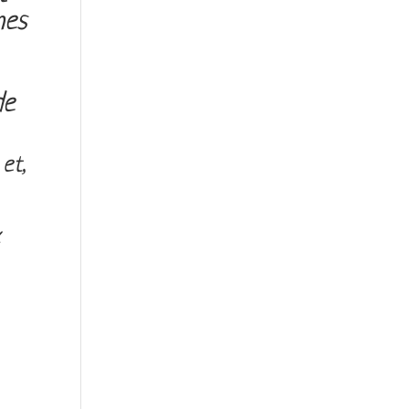
mes
de
et,
x