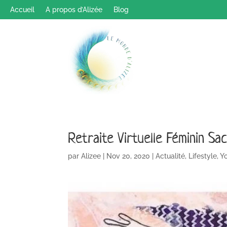
Accueil
A propos d’Alizée
Blog
Retraite Virtuelle Féminin Sa
par
Alizee
|
Nov 20, 2020
|
Actualité
,
Lifestyle
,
Y