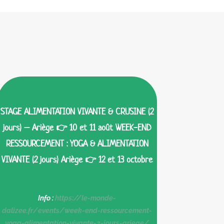
STAGE ALIMENTATION VIVANTE & CRUSINE (2
jours) – Ariège 👉 10 et 11 août WEEK-END
RESSOURCEMENT : YOGA & ALIMENTATION
VIVANTE (2 jours) Ariège 👉 12 et 13 octobre
Info :
https://le-monde-
dalizee.fr/events/week-end-ressourcement-
yoga-alimentation-vivante-2-jours-ariege/