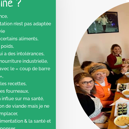
ine ?
nce,
ation n’est pas adaptée
vie
certains aliments,
 poids,
i a des intolérances,
nourriture industrielle,
 avec le « coup de barre
»,
es recettes,
les fourneaux,
 influe sur ma santé,
n de viande mais je ne
emplacer,
limentation & la santé et
éponses,