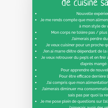
de cuisine sa
Nouvelle expérie
Je me rends compte que mon aliment
à mon style de 
Mon corps ne tolère pas / plus 
J’aimerais perdre du
Je veux cuisiner pour un proche qu
J’en ai marre d’être dépendant de la 
Je veux retrouver du pep’s et en finir
d’après mangé 
Pour apprendre de nouvell
Pour être efficace derrière 
J’ai compris que mon alimentation
J’aimerais diminuer ma consommatio
sais pas par quoi la r
Je me pose plein de questions sur l’a
j’aimerais avoir des r