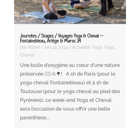
Journées / Stages / Voyages Yoga & Cheval –
Fontainebleau, Ariège & Maroc 24
par
Alizee
|
Jan 22, 2024
|
Actualité
,
Yoga
,
Yoga
Cheval
Une bulle d'oxygène au cœur d'une nature
préservée 🧘‍♀️🐴🌳! A 1h de Paris (pour le
yoga cheval Fontainebleau) et à 1h de
Toulouse (pour le yoga cheval au pied des
Pyrénées), ce week-end Yoga et Cheval
sera l’occasion de vous offrir une belle
parenthèse...