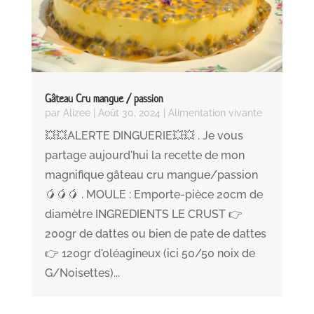
Gâteau Cru mangue / passion
par
Alizee
|
Août 30, 2024
|
Alimentation vivante
💥💥ALERTE DINGUERIE💥💥 . Je vous
partage aujourd'hui la recette de mon
magnifique gâteau cru mangue/passion
🥭🥭🥭 . MOULE : Emporte-pièce 20cm de
diamètre INGREDIENTS LE CRUST 👉
200gr de dattes ou bien de pate de dattes
👉 120gr d'oléagineux (ici 50/50 noix de
G/Noisettes)...