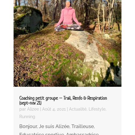
Coaching petit groupe – Trail, Renfo & Respiration
(sept-nov 21)
par
Alizee
|
Août 4, 2021
|
Actualité
,
Lifestyle
,
Running
Bonjour, Je suis Alizée, Trailleuse,
Educatrice sportive, Ambassadrice