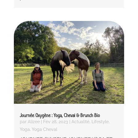
Journée Oxygène : Yoga, Cheval & Brunch Bio
par
Alizee
|
Fév 28, 2023
|
Actualité
,
Lifestyle
,
Yoga
,
Yoga Cheval