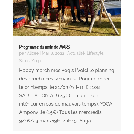
Programme du mois de MARS
par
Alizee
|
Mar 8, 2022
|
Actualité
,
Lifestyle
,
Soins
,
Yoga
Happy march mes yogis ! Voici le planning
des prochaines semaines : Pour célébrer
le printemps, le 21/03 (9H-11H) : 108
SALUTATION AU (25€). En forêt (en
intérieur en cas de mauvais temps). YOGA
Amponville (15€) Tous les mercredis
9/16/23 mars 19H-20H15 : Yoga...