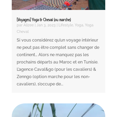
[Voyages] Yoga & Cheval (ou marche)
par
Alizee
|
Jan 3, 2023
|
Lifestyle
,
Yoga
,
Yoga
Cheval
Si vous considérez qu’un voyage intérieur
ne peut pas être complet sans changer de
continent… Alors ne manquez pas les
prochains départs au Maroc et en Tunisie.
L’agence Caval&go (pour les cavaliers) &
Zenngo (option marche pour les non-
cavaliers), s’occupe de...