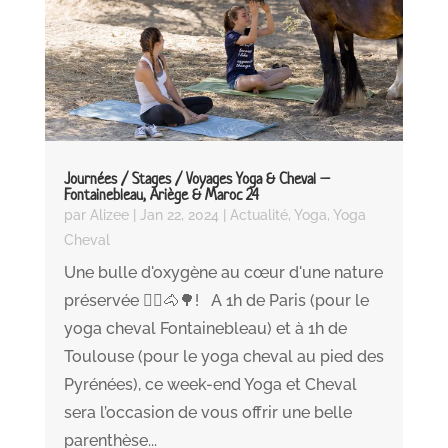
Journées / Stages / Voyages Yoga & Cheval –
Fontainebleau, Ariège & Maroc 24
par
Alizee
|
Jan 22, 2024
|
Actualité
,
Yoga
,
Yoga
Cheval
Une bulle d'oxygène au cœur d'une nature
préservée 🧘‍♀️🐴🌳! A 1h de Paris (pour le
yoga cheval Fontainebleau) et à 1h de
Toulouse (pour le yoga cheval au pied des
Pyrénées), ce week-end Yoga et Cheval
sera l’occasion de vous offrir une belle
parenthèse...