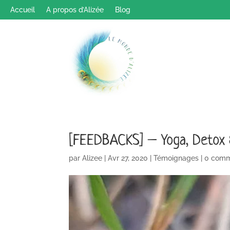
Accueil
A propos d’Alizée
Blog
[FEEDBACKS] – Yoga, Detox &
par
Alizee
|
Avr 27, 2020
|
Témoignages
|
0 comm